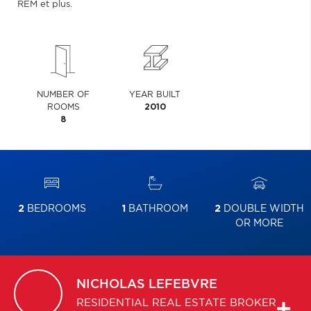
REM et plus.
NUMBER OF
YEAR BUILT
ROOMS
2010
8
2
BEDROOMS
1
BATHROOM
2
DOUBLE WIDTH
OR MORE
NICHOLAS
LEFEBVRE
RESIDENTIAL REAL ESTATE BROKER