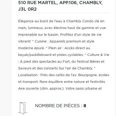
510 RUE MARTEL, APP.106,
CHAMBLY,
J3L 0R2
Élégance au bord de l'eau à Chambly Condo clé en
main, lumineux, avec électros haut de gamme et vue
imprenable sur le bassin. Profitez d'un style de vie
vibrant! * Cuisine : Appareils premium et style
moderne épuré. * Plein air : Accès direct au
kayak/paddleboard et pistes cyclables. * Culture & Vie
: À pied des spectacles au Fort, du festival Bières et
Saveurs et des concerts Sur l'air de Chambly. *
Localisation : Près des cafés de l'av. Bourgogne, écoles
et transport. Rare équilibre entre nature et festivités.
Aire ouverte (dim. approx.). Votre oasis urbaine et
nautique vous attend!
NOMBRE DE PIÈCES
:
8