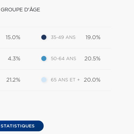
 GROUPE D'ÂGE
15.0%
19.0%
35-49 ANS
4.3%
20.5%
50-64 ANS
21.2%
20.0%
65 ANS ET +
 STATISTIQUES