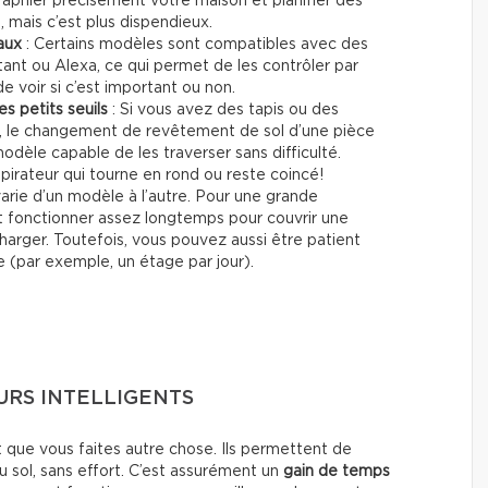
aphier précisément votre maison et planifier des
é, mais c’est plus dispendieux.
aux
: Certains modèles sont compatibles avec des
nt ou Alexa, ce qui permet de les contrôler par
 voir si c’est important ou non.
s petits seuils
: Si vous avez des tapis ou des
e, le changement de revêtement de sol d’une pièce
 modèle capable de les traverser sans difficulté.
pirateur qui tourne en rond ou reste coincé!
arie d’un modèle à l’autre. Pour une grande
t fonctionner assez longtemps pour couvrir une
harger. Toutefois, vous pouvez aussi être patient
ée (par exemple, un étage par jour).
URS INTELLIGENTS
t que vous faites autre chose. Ils permettent de
 sol, sans effort. C’est assurément un
gain de temps