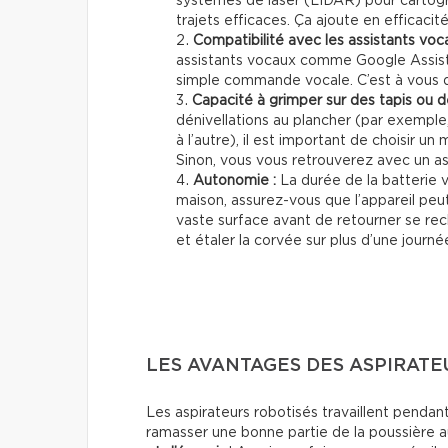
systèmes de laser (LIDAR) pour cartogr
trajets efficaces. Ça ajoute en efficacit
Compatibilité avec les assistants voc
assistants vocaux comme Google Assista
simple commande vocale. C’est à vous de
Capacité à grimper sur des tapis ou de
dénivellations au plancher (par exempl
à l’autre), il est important de choisir un
Sinon, vous vous retrouverez avec un as
Autonomie :
La durée de la batterie v
maison, assurez-vous que l’appareil peu
vaste surface avant de retourner se rec
et étaler la corvée sur plus d’une journ
LES AVANTAGES DES ASPIRATE
Les aspirateurs robotisés travaillent pendan
ramasser une bonne partie de la poussière au