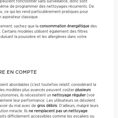
s peuvent fonctionner sans surveillance, donc sont
même de programmer des nettoyages récurrents. De
s, ce qui les rend particulièrement pratiques pour
 aspirateur classique.
nnement, sachez que la
consommation énergétique
des
. Certains modèles utilisent également des filtres
réduisant la poussière et les allergènes dans votre
RE EN COMPTE
nt abordables (c’est toutefois relatif, considérant la
i), les modèles plus avancés peuvent coûter
plusieurs
 autonomes, ils nécessitent un
nettoyage régulier
(voir
intenir leur performance. Les utilisateurs se désolent
 avoir du mal avec de
gros
débris
. D’ailleurs, malgré leurs
tion miracle. Ils
ne remplacent pas un nettoyage
roits difficilement accessibles comme les escaliers ou