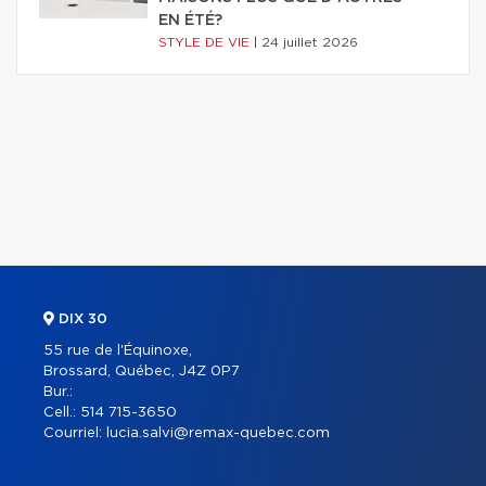
EN ÉTÉ?
STYLE DE VIE
|
24 juillet 2026
DIX 30
55 rue de l'Équinoxe,
Brossard, Québec, J4Z 0P7
Bur.:
Cell.:
514 715-3650
Courriel:
lucia.salvi@remax-quebec.com