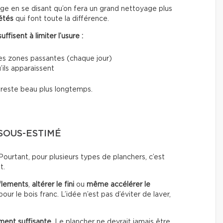
e en se disant qu’on fera un grand nettoyage plus
étés
qui font toute la différence.
fisent à limiter l’usure :
les zones passantes (chaque jour)
’ils apparaissent
i reste beau plus longtemps.
 SOUS-ESTIMÉ
urtant, pour plusieurs types de planchers, c’est
t.
flements
,
altérer le fini
ou
même accélérer le
our le bois franc. L’idée n’est pas d’éviter de laver,
ment suffisante
. Le plancher ne devrait jamais être