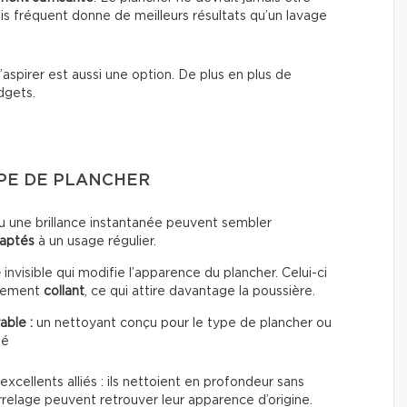
s fréquent donne de meilleurs résultats qu’un lavage
’aspirer est aussi une option. De plus en plus de
dgets.
YPE DE PLANCHER
u une brillance instantanée peuvent sembler
daptés
à un usage régulier.
e
invisible qui modifie l’apparence du plancher. Celui-ci
èrement
collant
, ce qui attire davantage la poussière.
able :
un nettoyant conçu pour le type de plancher ou
té
excellents alliés : ils nettoient en profondeur sans
rrelage peuvent retrouver leur apparence d’origine.