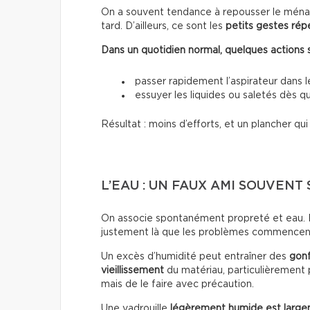
On a souvent tendance à repousser le ménag
tard. D’ailleurs, ce sont les
petits gestes rép
Dans un quotidien normal, quelques actions suf
passer rapidement l’aspirateur dans 
essuyer les liquides ou saletés dès qu
Résultat : moins d’efforts, et un plancher qu
L’EAU : UN FAUX AMI SOUVENT
On associe spontanément propreté et eau. Po
justement là que les problèmes commencen
Un excès d’humidité peut entraîner des
gon
vieillissement
du matériau, particulièrement p
mais de le faire avec précaution.
Une vadrouille
légèrement humide est large